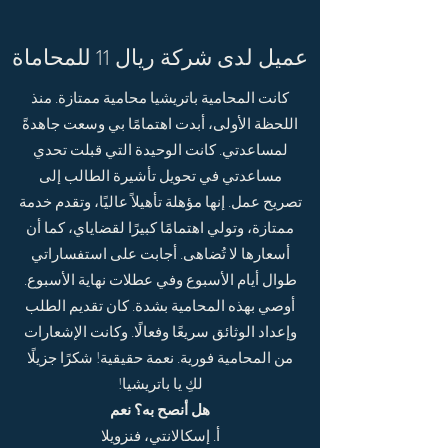
عميل لدى شركة ريال 11 للمحاماة
كانت المحامية باتريشيا محامية ممتازة. منذ
اللحظة الأولى، أبدت اهتمامًا بي وسعت جاهدةً
لمساعدتي. كانت الوحيدة التي قبلت تحدي
مساعدتي في تحويل تأشيرة الطالب إلى
تصريح عمل. إنها مؤهلة تأهيلاً عاليًا، وتقدم خدمة
ممتازة، وتولي اهتمامًا كبيرًا لقضاياي، كما أن
أسعارها لا تُضاهى. أجابت على استفساراتي
طوال أيام الأسبوع وفي عطلات نهاية الأسبوع.
أوصي بهذه المحامية بشدة. كان تقديم الطلب
وإعداد الوثائق سريعًا وفعالًا. وكانت الإشعارات
من المحامية فورية. نعمة حقيقية! شكرًا جزيلًا
لكِ يا باتريشيا!
هل أنصح به؟ نعم
أ. إسكالانتي، فنزويلا