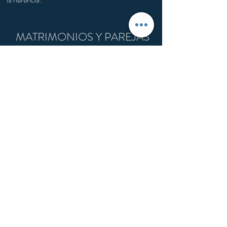
MATRIMONIOS Y PAREJAS
DE HECHO
DIVORCIO EXPRESS.
SEPARACIÓN.
DIVORCIO MUTUO ACUERDO.
DIVORCIO CONTENCIOSO.
CONVENIO REGULADOR.
PAREJAS DE HECHO SEGÚN LA
COMUNIDAD AUTÓNOMA.
MODIFICACIÓN DE MEDIDAS.
EXEQUATUR.