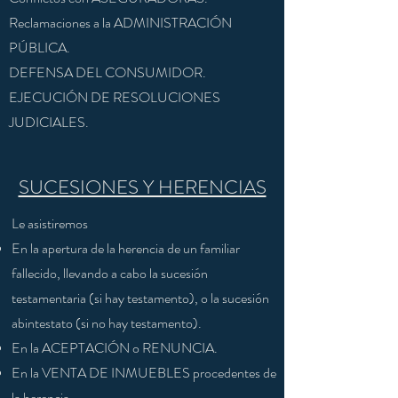
Reclamaciones a la ADMINISTRACIÓN
PÚBLICA.
DEFENSA DEL CONSUMIDOR.
EJECUCIÓN DE RESOLUCIONES
JUDICIALES.
SUCESIONES Y HERENCIAS
Le asistiremos
En la apertura de la herencia de un familiar
fallecido, llevando a cabo la sucesión
testamentaria (si hay testamento), o la sucesión
abintestato (si no hay testamento).
En la ACEPTACIÓN o RENUNCIA.
En la VENTA DE INMUEBLES procedentes de
la herencia.