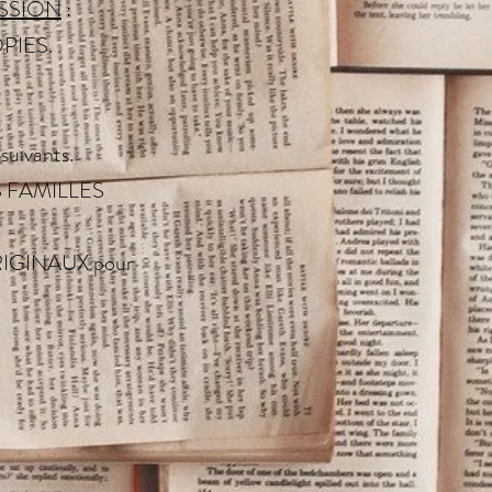
MISSION
:
OPIES.
suivants.
 FAMILLES
ORIGINAUX pour