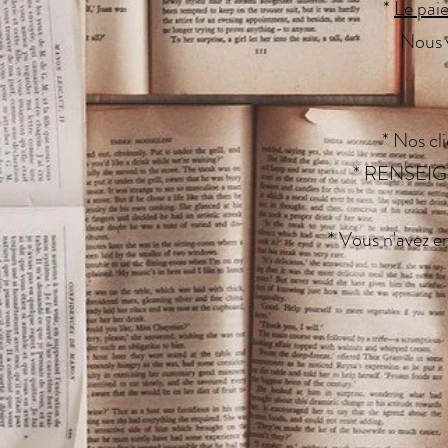
*
Le pai
Nous 
* Nos cl
* RENSEI
* Vous n'avez