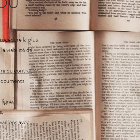
OU
procédure la plus
a viabilité de
re du contrat
:
 documents
ligne.
s.
vaillons avec