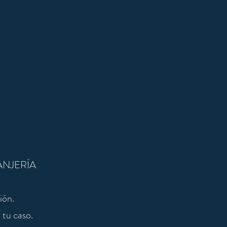
O
ANJERÍA
ión.
 tu caso.