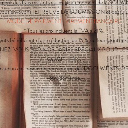
ement des frais restants est exigé au moment de la SOU
vous envoyons l'ÉPREUVE DE SOUMISSION et des C
MODE DE PAIEMENT : VIREMENT BANCAIRE
* Tous les prix incluent la TVA à 21 %.
ients bénéficient d'une réduction de 15 % sur leurs contrats 
GNEZ-VOUS SUR NOS TARIFS SPÉCIAUX POUR LES
COMPLÈTES.
 en aucun cas besoin de nous fournir des DOCUMENTS 
votre demande.