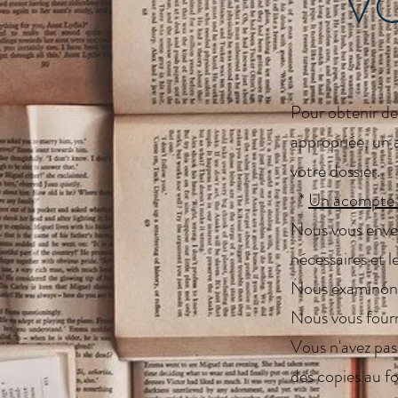
V
Pour obtenir des
appropriée, un a
votre dossier.
*
Un acompte d
Nous vous enver
nécessaires et le
Nous examinons 
Nous vous fourn
Vous n'avez pas
des copies au 