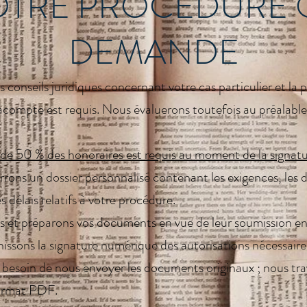
OTRE PROCÉDURE 
DEMANDE
 conseils juridiques concernant votre cas particulier et la 
compte est requis. Nous évaluerons toutefois au préalable l
e 50 % des honoraires est requis au moment de la signatu
rons un dossier personnalisé contenant les exigences, les
s délais relatifs à votre procédure.
et préparons vos documents en vue de leur soumission en 
issons la signature numérique des autorisations nécessaire
 besoin de nous envoyer les documents originaux ; nous tra
format PDF.