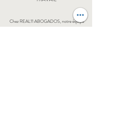
Chez REAL11 ABOGADOS, notre équipe
d'experts est à votre disposition pour vous
conseiller en droit du travail. Vous pouvez nous
consulter où que vous soyez en Espagne ; nous
proposons des consultations vidéo et, pour
une assistance en présentiel, nous collaborons
avec d'excellents avocats.
Contactez-nous
@2026 Real11 Avocats
+34 644 10 54 23